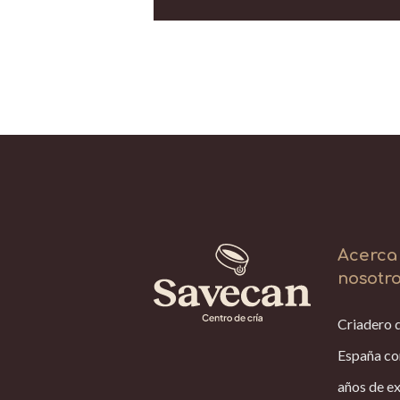
Acerca
nosotr
Criadero 
España co
años de ex