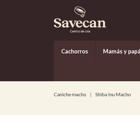
Cachorros
Mamás y pap
Caniche macho
Shiba Inu Macho