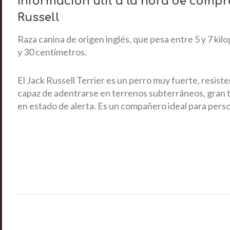
Información útil a la hora de comp
Russell
Raza canina de origen inglés, que pesa entre 5 y 7 kil
y 30 centímetros.
El Jack Russell Terrier es un perro muy fuerte, resist
capaz de adentrarse en terrenos subterráneos, gran t
en estado de alerta. Es un compañero ideal para perso