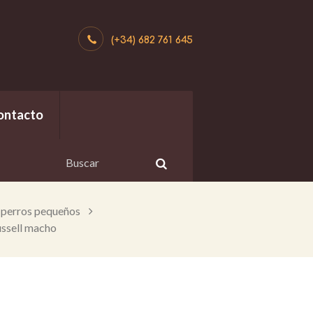
(+34) 682 761 645
ontacto
 perros pequeños
ussell macho