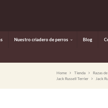
ás
Nuestro criadero de perros
Blog
C
Home
Tienda
Razas de
Jack Russell Terrier
Jack R